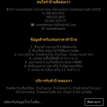
สนใจทำป้ายติดต่อเรา
274 ถนนพุทธบูชา แขวงบางมด เขตจอมทอง กรุงเทพมหานคร 10150
080-943-1971
089-615-2942
02-010-1676-77
towerdesign.th@hotmail.com
towerdesignth
ข้อมูลสำหรับเสนอราคาทำป้าย
1.
ชื่อลูกค้าและเบอร์โทรติดต่อกลับ
2.
ชื่อบริษัท พร้อมโลโก้ที่ต้องการผลิต
3.
ประเภทป้าย:
ป้ายอักษรไฟ, ป้ายโลหะ, ป้ายทาวเวอร์ ฯลฯ
4.
แจ้งขนาดพื้นที่ติดตั้ง (กว้าง x ยาว)
5.
รูปถ่ายหน้างานจริงเพื่อประเมินการติดตั้ง
6.
ส่งข้อมูลผ่าน Line หรือ E-Mail ของบริษัท
7.
เสนอราคากลับภายใน 1-2 วันทำการ
บริการรับทำป้ายของเรา
รับผลิต
ป้ายชื่อบริษัท
,
ป้ายโรงงาน
,
ป้ายโครงการ
,
ป้ายตัวอักษรไฟ
(ออก
หน้า/ออกหลัง),
ป้ายคอมโพสิต
และ
ป้ายทาวเวอร์
ทุกชนิด