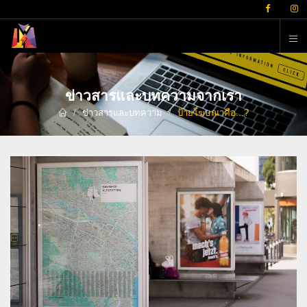
ต
ข่าวสารและบทความจากเรา
ข่าวสารและบทความ
ป้ายโฆษณาคือ...?