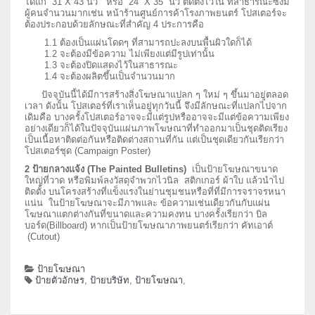
ได้แก่ 31 X 43 นิ้ว หรือ 24 X 35 นิ้ว ติดตั้งไว้ใน ที่สาธารณะซึ่งมี
ผู้คนจํานวนมากเช่น หน้าร้านศูนย์การค้าโรงภาพยนตร์ โปสเตอร์จะ
ต้องประกอบด้วยลักษณะที่สำคัญ 4 ประการคือ
1.1 ต้องเป็นแผ่นโดดๆ ที่สามารถปะลงบนพื้นผิวใดก็ได้
1.2 จะต้องมีข้อความ ไม่เพียงแต่มีรูปเท่านั้น
1.3 จะต้องปิดแสดงไว้ในสาธารณะ
1.4 จะต้องผลิตขึ้นเป็นจำนวนมาก
ปัจจุบันนี้ได้มีการสร้างสิ่งโฆษณาแปลก ๆ ใหม่ ๆ ขึ้นมาอยู่ตลอด
เวลา ดังนั้น โปสเตอร์ที่เราเห็นอยู่ทุกวันนี้ จึงมีลักษณะที่แปลกไปจาก
เดิมคือ บางครั้งโปสเตอร์อาจจะมีแต่รูปหรืออาจจะมีแต่ข้อความเพียง
อย่างเดียวก็ได้ในปัจจุบันแผ่นภาพโฆษณาที่ทำออกมาเป็นชุดติดเรียง
เป็นเนื้อหาติดต่อกันหรือติดต่างสถานที่กัน แต่เป็นชุดเดียวกันเรียกว่า
โปสเตอร์ชุด (Campaign Poster)
2 ป้ายกลางแจ้ง (The Painted Bulletins)
เป็นป้ายโฆษณาขนาด
ใหญ่ที่วาด หรือพิมพ์ลงวัสดุจำพวกไวนิล สติกเกอร์ ผ้าใบ แล้วนําไป
ติดตั้ง บนโครงสร้างที่แข็งแรงในย่านชุมชนหรือที่ที่มีการจราจรหนา
แน่น ในป้ายโฆษณาจะมีภาพและ ข้อความเช่นเดียวกันกับแผ่น
โฆษณาแตกต่างกันที่ขนาดและความคงทน บางครั้งเรียกว่า บิล
บอร์ด(Billboard) หากเป็นป้ายโฆษณาภาพยนตร์เรียกว่า คัทเอาต์
(Cutout)
ป้ายโฆษณา
ป้ายตัวอักษร
,
ป้ายบริษัท
,
ป้ายโฆษณา
,