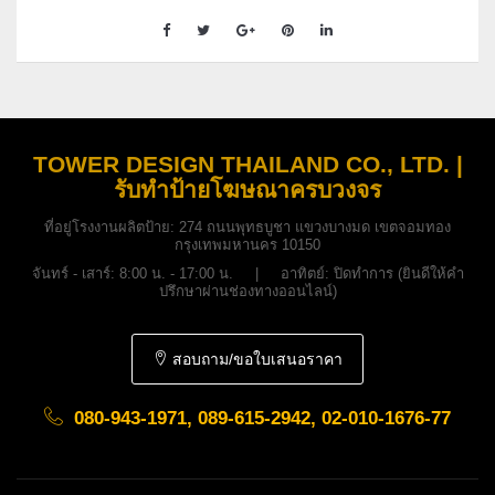
TOWER DESIGN THAILAND CO., LTD. |
รับทำป้ายโฆษณาครบวงจร
ที่อยู่โรงงานผลิตป้าย:
274 ถนนพุทธบูชา แขวงบางมด เขตจอมทอง
กรุงเทพมหานคร 10150
จันทร์ - เสาร์: 8:00 น. - 17:00 น. | อาทิตย์: ปิดทำการ (ยินดีให้คำ
ปรึกษาผ่านช่องทางออนไลน์)
สอบถาม/ขอใบเสนอราคา
080-943-1971, 089-615-2942, 02-010-1676-77