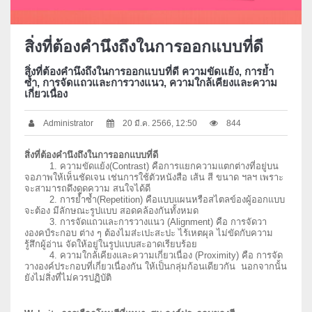
สิ่งที่ต้องคำนึงถึงในการออกแบบที่ดี
สิ่งที่ต้องคำนึงถึงในการออกแบบที่ดี ความขัดแย้ง, การย้ำ
ซ้ำ, การจัดแถวและการวางแนว, ความใกล้เคียงและความ
เกี่ยวเนื่อง
Administrator
20 มี.ค. 2566, 12:50
844
สิ่งที่ต้องคำนึงถึงในการออกแบบที่ดี
1. ความขัดแย้ง(Contrast) คือการแยกความแตกต่างที่อยู่บน
จอภาพให้เห็นชัดเจน เช่นการใช้ตัวหนังสือ เส้น สี ขนาด ฯลฯ เพราะ
จะสามารถดึงดูดความ สนใจได้ดี
2. การย้ำซ้ำ(Repetition) คือแบบแผนหรือสไตลข์องผู้ออกแบบ
จะต้อง มีลักษณะรูปแบบ สอดคล้องกันทั้งหมด
3. การจัดแถวและการวางแนว (Alignment) คือ การจัดวา
งองคป์ระกอบ ต่าง ๆ ต้องไมส่ะเปะสะปะ ไร้เหตผุล ไม่ขัดกับความ
รู้สึกผู้อ่าน จัดให้อยู่ในรูปแบบสะอาดเรียบร้อย
4. ความใกล้เคียงและความเกี่ยวเนื่อง (Proximity) คือ การจัด
วางองค์ประกอบที่เกี่ยวเนื่องกัน ให้เป็นกลุ่มก้อนเดียวกัน นอกจากนั้น
ยังไม่สิ่งที่ไม่ควรปฏิบัติ