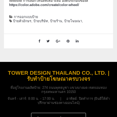
Website การเลือกโทนสีที่เหมาะสม องค์ประกอบของสี
https://color.adobe.com/create/color-wheel/
การออกแบบป้าย
ป้ายตัวอักษร
,
ป้ายบริษัท
,
ป้ายร้าน
,
ป้ายโฆษณา
,
TOWER DESIGN THAILAND CO., LTD. |
รับทำป้ายโฆษณาครบวงจร
ที่อยู่โรงงานผลิตป้าย:
274 ถนนพุทธบูชา แขวงบางมด เขตจอมทอง
กรุงเทพมหานคร 10150
จันทร์ - เสาร์: 8:00 น. - 17:00 น. | อาทิตย์: ปิดทำการ (ยินดีให้คำ
ปรึกษาผ่านช่องทางออนไลน์)