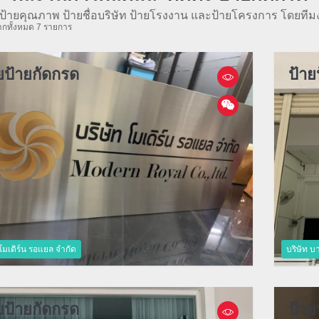
ป้ายคุณภาพ ป้ายชื่อบริษัท ป้ายโรงงาน และป้ายโครงการ โดยทีม
กทั้งหมด 7 รายการ
ยป้ายกัดกรด
ป้าย
 โมเดิร์น รอแยล จำกัด
บริษัท บา
ยป้ายกัดกรด
ป้าย