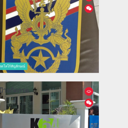
รดโลโก้สัญลักษณ์
ป้ายกัดกรด