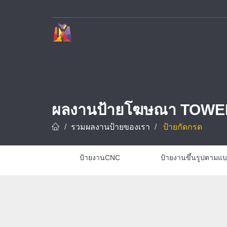
บริษัท ทาวเวอร์ ดีไซน์ จำกัด ผู้เชี่ยวชาญด้านการรับทำป้ายโฆษณาและป้ายทุกชนิด อาทิ ป้ายชื่อบริษัท ป้ายโรงงาน ป้ายโครงการ และป้ายชื่อโรงแรม ด้วยประสบการณ์กว่า 10 ปี พร้อมทีมช่างมืออาชีพที่ชำนาญการออกแบบ ผลิต และ
ผลงานป้ายโฆษณา TOWE
รวมผลงานป้ายของเรา
ป้ายกัดกรด
ป้ายงานCNC
ป้ายงานขึ้นรูปตามแ