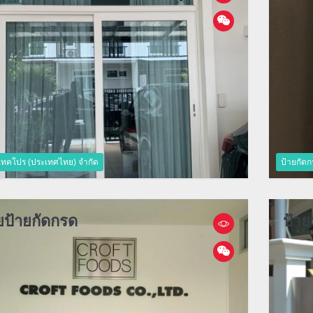
 เทคโปร (ประเทศไทย) จำกัด
ป้ายกัดก
ยป้ายกัดกรด
ป้าย