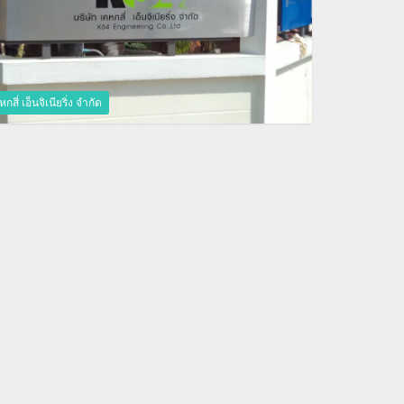
กสี่ เอ็นจิเนียริ่ง จำกัด