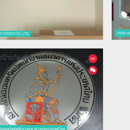
บริษัท เคห
 FOODS CO.,LTD
ยป้ายกัดกรด
์ออมทรัพย์พนักงานธนาคารแห่งประเทศไทย