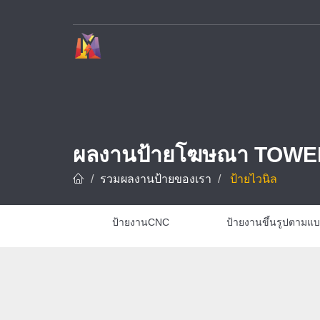
บริษัท ทาวเวอร์ ดีไซน์ จำกัด ผู้เชี่ยวชาญด้านการรับทำป้ายโฆษณาและป้ายทุกชนิด อาทิ ป้ายชื่อบริษัท ป้ายโรงงาน ป้ายโครงการ และป้ายชื่อโรงแรม ด้วยประสบการณ์กว่า 10 ปี พร้อมทีมช่างมืออาชีพที่ชำนาญการออกแบบ ผลิต และ
ผลงานป้ายโฆษณา TOWE
รวมผลงานป้ายของเรา
ป้ายไวนิล
ป้ายงานCNC
ป้ายงานขึ้นรูปตามแ