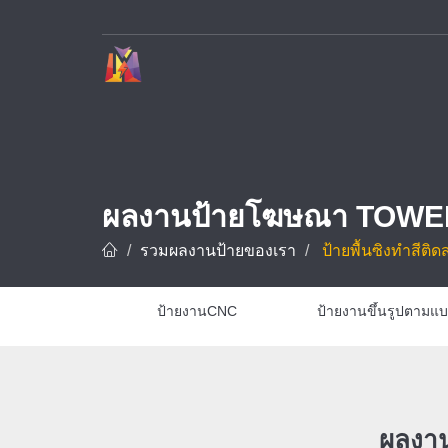
บริษัท ทาวเวอร์ ดีไซน์ จำกัด ผู้เชี่ยวชาญด้านการรับทำป้ายโฆษณาและป้ายทุกชนิด อาทิ ป้ายชื่อบริษัท ป้ายโรงงาน ป้ายโครงการ และป้ายชื่อโรงแรม ด้วยประสบการณ์กว่า 10 ปี พร้อมทีมช่างมืออาชีพที่ชำนาญการออกแบบ ผลิต และ
ผลงานป้ายโฆษณา TOWE
รวมผลงานป้ายของเรา
ป้ายพื้นซิงทำสีติด
ป้ายงานCNC
ป้ายงานขึ้นรูปตามแ
ผลงาน