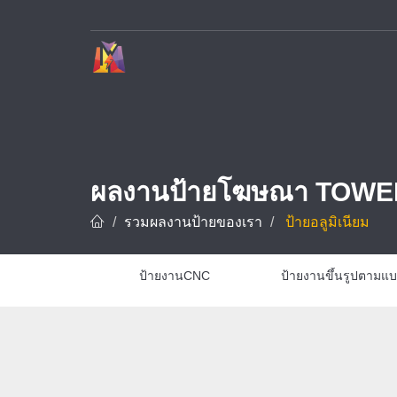
บริษัท ทาวเวอร์ ดีไซน์ จำกัด ผู้เชี่ยวชาญด้านการรับทำป้ายโฆษณาและป้ายทุกชนิด อาทิ ป้ายชื่อบริษัท ป้ายโรงงาน ป้ายโครงการ และป้ายชื่อโรงแรม ด้วยประสบการณ์กว่า 10 ปี พร้อมทีมช่างมืออาชีพที่ชำนาญการออกแบบ ผลิต และ
ผลงานป้ายโฆษณา TOWE
รวมผลงานป้ายของเรา
ป้ายอลูมิเนียม
ป้ายงานCNC
ป้ายงานขึ้นรูปตามแ