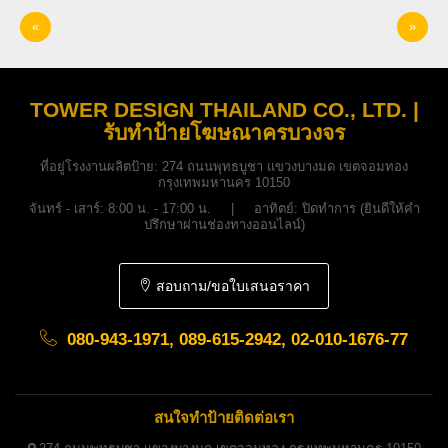
«
»
TOWER DESIGN THAILAND CO., LTD. |
รับทำป้ายโฆษณาครบวงจร
ที่อยู่โรงงานผลิตป้าย:
274 ถนนพุทธบูชา แขวงบางมด เขตจอมทอง
กรุงเทพมหานคร 10150
จันทร์ - เสาร์: 8:00 น. - 17:00 น. | อาทิตย์: ปิดทำการ (ยินดีให้คำ
ปรึกษาผ่านช่องทางออนไลน์)
สอบถาม/ขอใบเสนอราคา
080-943-1971, 089-615-2942, 02-010-1676-77
สนใจทำป้ายติดต่อเรา