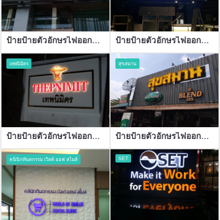
ป้ายป้ายตัวอักษรไฟออกหน้า
ป้ายป้ายตัวอักษรไฟออกหน้า
เทพนิมิตร
สุขสมาน
ป้ายป้ายตัวอักษรไฟออกหน้า
ป้ายป้ายตัวอักษรไฟออกหน้า
SET
คนินิกทันตกรรม เวิลด์ ออฟ สไมล์