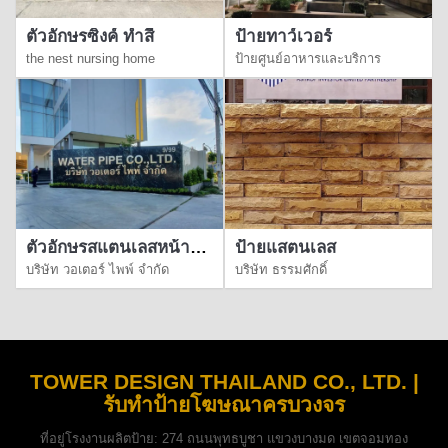
ตัวอักษรซิงค์ ทำสี
ป้ายทาว์เวอร์
the nest nursing home
ป้ายศูนย์อาหารและบริการ
ตัวอักษรสแตนเลสหน้าทอง
ป้ายแสตนเลส
บริษัท วอเตอร์ ไพพ์ จำกัด
บริษัท ธรรมศักดิ์
TOWER DESIGN THAILAND CO., LTD. |
รับทำป้ายโฆษณาครบวงจร
ที่อยู่โรงงานผลิตป้าย:
274 ถนนพุทธบูชา แขวงบางมด เขตจอมทอง