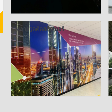
พลาสวูดติดสติ๊กเกอร์
infineon