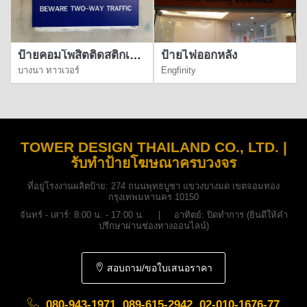
ป้ายคอมโพสิตติดสติ๊กเกอร์
ป้ายไฟออกหลัง
บางนา ทาวเวอร์
Engfinity
TOWER DESIGN THAILAND CO., LTD. |
รับทำป้ายโฆษณาครบวงจร
ที่อยู่โรงงานผลิตป้าย:
274 ถนนพุทธบูชา แขวงบางมด เขตจอมทอง
กรุงเทพมหานคร 10150
จันทร์ - เสาร์: 8:00 น. - 17:00 น. | อาทิตย์: ปิดทำการ (ยินดีให้คำ
ปรึกษาผ่านช่องทางออนไลน์)
สอบถาม/ขอใบเสนอราคา
080-943-1971, 089-615-2942, 02-010-1676-77