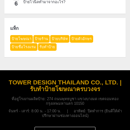
ป้ายไวนิลทำมาจากอะไร?
6
แท็ก
ป้ายโฆษณา
ป้ายร้าน
ป้ายบริษัท
ป้ายตัวอักษร
ป้ายชื่อโรงแรม
รับทำป้าย
TOWER DESIGN THAILAND CO., LTD. |
รับทำป้ายโฆษณาครบวงจร
ที่อยู่โรงงานผลิตป้าย:
274 ถนนพุทธบูชา แขวงบางมด เขตจอมทอง
กรุงเทพมหานคร 10150
จันทร์ - เสาร์: 8:00 น. - 17:00 น. | อาทิตย์: ปิดทำการ (ยินดีให้คำ
ปรึกษาผ่านช่องทางออนไลน์)