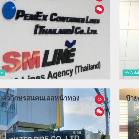
NE
AVIA Sa
ยตัวอักษรสแตนเลสหน้าทอง
ป้า