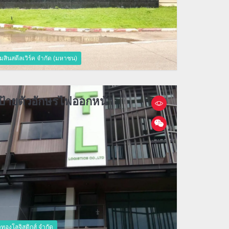
ิ่มสินสตีลเวิร์ค จำกัด (มหาชน)
ป้ายตัวอักษรไฟออกหน้า
ัวทองโลจิสติกส์ จำกัด