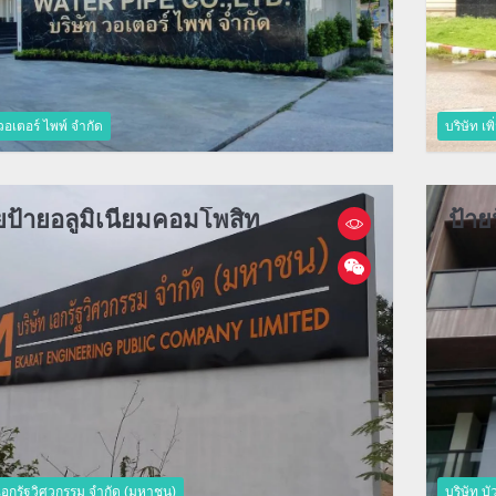
วอเตอร์ ไพพ์ จำกัด
บริษัท เพ
ยป้ายอลูมิเนียมคอมโพสิท
ป้าย
 เอกรัฐวิศวกรรม จำกัด (มหาชน)
บริษัท บ