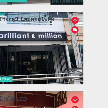
ป้ายอลูมิเนียมคอมโพสิท
 & million
ยป้ายไฟ LED