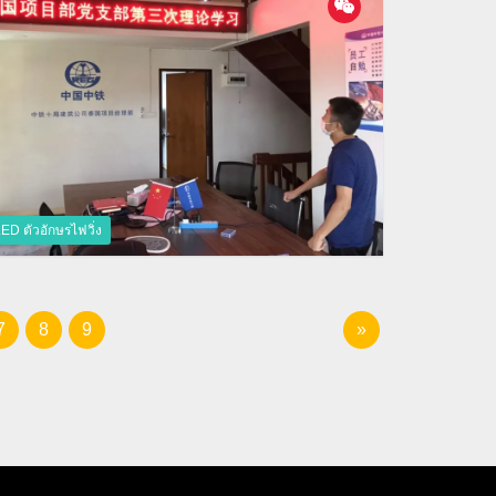
ED ตัวอักษรไฟวิ่ง
7
8
9
»