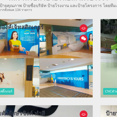
ป้ายคุณภาพ ป้ายชื่อบริษัท ป้ายโรงงาน และป้ายโครงการ โดยทีม
จากทั้งหมด 134 รายการ
ยอิงค์เจ็ทสติกเกอร์
ป้า
ติ๊กเกอร์
CNCตัวห
ยตัวอักษรซิงค์ ทำสี
ป้า