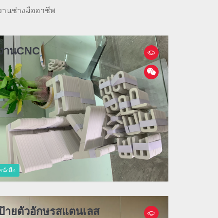
งานช่างมืออาชีพ
ยงานCNC
นังสือ
ยป้ายตัวอักษรสแตนเลส