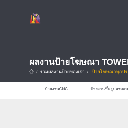
บริษัท ทาวเวอร์ ดีไซน์ จำกัด ผู้เชี่ยวชาญด้านการรับทำป้ายโฆษณาและป้ายทุกชนิด อาทิ ป้ายชื่อบริษัท ป้ายโรงงาน ป้ายโครงการ และป้ายชื่อโรงแรม ด้วยประสบการณ์กว่า 10 ปี พร้อมทีมช่างมืออาชีพที่ชำนาญการออกแบบ ผลิต และ
ผลงานป้ายโฆษณา TOWE
รวมผลงานป้ายของเรา
ป้ายโฆษณาทุกปร
ป้ายงานCNC
ป้ายงานขึ้นรูปตามแบบ
ป้าย