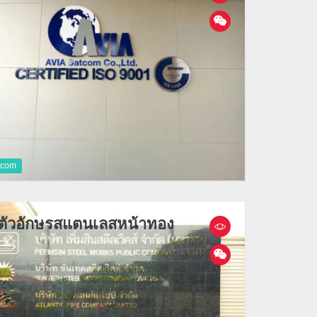
tcom
ยตัวอักษรสแตนเลสหน้าทอง