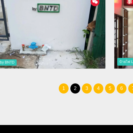
ป้ายไฟ L
by BNTD
1
2
3
4
5
6