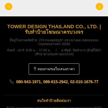
«
»
TOWER DESIGN THAILAND CO., LTD. |
รับทำป้ายโฆษณาครบวงจร
ที่อยู่โรงงานผลิตป้าย:
274 ถนนพุทธบูชา แขวงบางมด เขตจอมทอง
กรุงเทพมหานคร 10150
จันทร์ - เสาร์: 8:00 น. - 17:00 น. | อาทิตย์: ปิดทำการ (ยินดีให้คำ
ปรึกษาผ่านช่องทางออนไลน์)
สอบถาม/ขอใบเสนอราคา
080-943-1971, 089-615-2942, 02-010-1676-77
สนใจทำป้ายติดต่อเรา