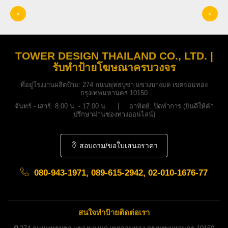
«
»
TOWER DESIGN THAILAND CO., LTD. |
รับทำป้ายโฆษณาครบวงจร
ที่อยู่โรงงานผลิตป้าย:
274 ถนนพุทธบูชา แขวงบางมด เขตจอมทอง
กรุงเทพมหานคร 10150
จันทร์ - เสาร์: 8:00 น. - 17:00 น. | อาทิตย์: ปิดทำการ (ยินดีให้คำ
ปรึกษาผ่านช่องทางออนไลน์)
สอบถาม/ขอใบเสนอราคา
080-943-1971, 089-615-2942, 02-010-1676-77
สนใจทำป้ายติดต่อเรา