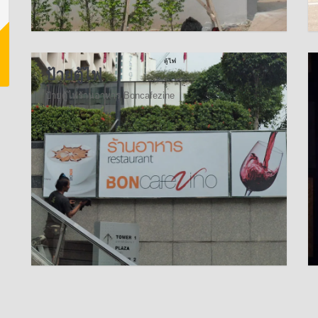
ป้ายตู้ไฟ
ป้ายตู้ไฟร้านอาหาร Boncafezine