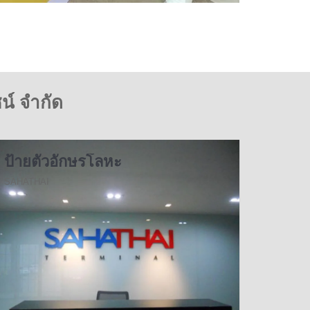
น์ จำกัด
ป้ายตัวอักษรโลหะ
SAHATHAI