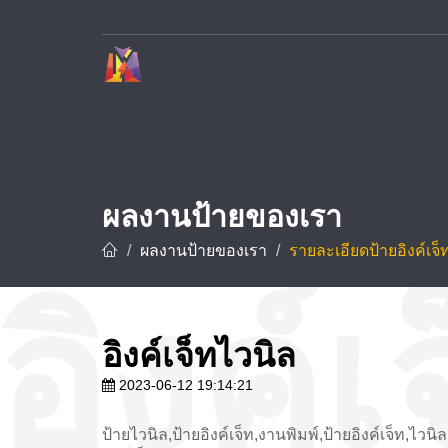
บริษัท ทาวเวอร์ ดีไซน์ จำกัด ผู้เชี่ยวชาญด้านการรับทำป้ายโฆษณาและป้ายทุกชนิด อาทิ ป้ายชื่อบริษัท ป้ายโรงงาน ป้ายโครงการ และป้ายชื่อโรงแรม ด้วยประสบการณ์กว่า 10 ปี พร้อมทีมช่างมืออาชีพที่ชำนาญการออกแบบ ผลิต และ
ผลงานป้ายของเรา
ผลงานป้ายของเรา
รายละเอียดป้ายอิงค์เจ็
อิงค์เจ็ทไวนิล
2023-06-12 19:14:21
ป้ายไวนิล,ป้ายอิงค์เจ็ท,งานพิมพ์,ป้ายอิงค์เจ็ท,ไวนิล