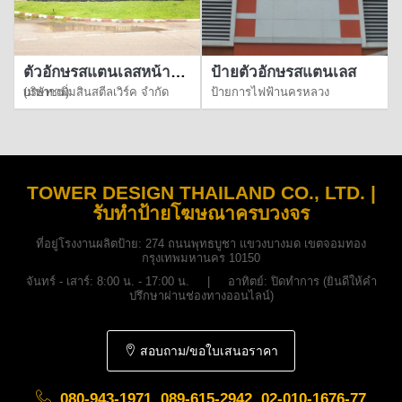
ตัวอักษรสแตนเลสหน้าทอง
ป้ายตัวอักษรสแตนเลส
บริษัท เพิ่มสินสตีลเวิร์ค จำกัด (มหาชน)
ป้ายการไฟฟ้านครหลวง
TOWER DESIGN THAILAND CO., LTD. |
รับทำป้ายโฆษณาครบวงจร
ที่อยู่โรงงานผลิตป้าย:
274 ถนนพุทธบูชา แขวงบางมด เขตจอมทอง
กรุงเทพมหานคร 10150
จันทร์ - เสาร์: 8:00 น. - 17:00 น. | อาทิตย์: ปิดทำการ (ยินดีให้คำ
ปรึกษาผ่านช่องทางออนไลน์)
สอบถาม/ขอใบเสนอราคา
080-943-1971, 089-615-2942, 02-010-1676-77