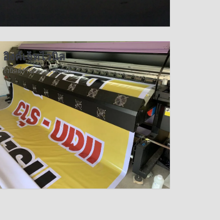
อิงค์เจ็ทไวนิล
ไวนิลตี๋ร้านกระจกรถยนต์