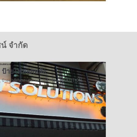
น์ จำกัด
ป้ายไฟออกหลัง
ป้ายตัวอักษรสแตนเลสไฟออกหัลง TSOLUTION