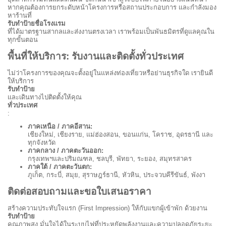
หากคุณต้องการยกระดับหน้าโครงการหรือสถานประกอบการ และกำลังมอง
หาร้านที่
รับทำป้ายชื่อโรงแรม
ที่ได้มาตรฐานสากลและส่งงานตรงเวลา เราพร้อมเป็นพันธมิตรที่ดูแลคุณใน
ทุกขั้นตอน
พื้นที่ให้บริการ: รับงานและติดตั้งทั่วประเทศ
ไม่ว่าโครงการของคุณจะตั้งอยู่ในแหล่งท่องเที่ยวหรือย่านธุรกิจใด เรายินดี
ให้บริการ
รับทำป้าย
และเดินทางไปติดตั้งให้คุณ
ทั่วประเทศ
:
ภาคเหนือ / ภาคอีสาน:
เชียงใหม่, เชียงราย, แม่ฮ่องสอน, ขอนแก่น, โคราช, อุดรธานี และ
ทุกจังหวัด
ภาคกลาง / ภาคตะวันออก:
กรุงเทพฯและปริมณฑล, ชลบุรี, พัทยา, ระยอง, สมุทรสาคร
ภาคใต้ / ภาคตะวันตก:
ภูเก็ต, กระบี่, สมุย, สุราษฎร์ธานี, หัวหิน, ประจวบคีรีขันธ์, พังงา
ติดต่อสอบถามและขอใบเสนอราคา
สร้างความประทับใจแรก (First Impression) ให้กับแขกผู้เข้าพัก ด้วยงาน
รับทำป้าย
คุณภาพสูง มั่นใจได้ในระบบไฟที่ประหยัดพลังงานและความปลอดภัยระยะ