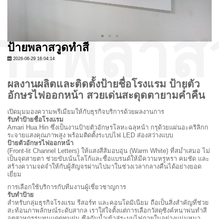
ป้ายพลาสวูดทำสี
2026-06-29 16:04:14
ผลงานผลิตและติดตั้งป้ายชื่อโรงแรม ป้ายตัว
อักษรไฟออกหน้า สวยเด่นสะดุดตายามค่ำคืน
เปิดมุมมองความพรีเมียมให้กับธุรกิจบริการด้วยผลงานการ
รับทำป้ายชื่อโรงแรม
Amari Hua Hin ซึ่งเป็นงานป้ายตัวอักษรโลหะฉลุหน้า กรุด้วยแผ่นอะคริลิกก
ระจายแสงคุณภาพสูง พร้อมติดตั้งระบบไฟ LED ส่องสว่างแบบ
ป้ายตัวอักษรไฟออกหน้า
(Front-lit Channel Letters) ให้แสงสีส้มอบอุ่น (Warm White) ที่สม่ำเสมอ ไม่
เป็นจุดสายตา ช่วยขับเน้นโลโก้และชื่อแบรนด์ให้มีความหรูหรา คมชัด และ
สร้างความจดจำให้กับผู้สัญจรผ่านไปมาในช่วงเวลากลางคืนได้อย่างยอด
เยี่ยม
การเลือกใช้บริการกับทีมงานผู้เชี่ยวชาญการ
รับทำป้าย
สำหรับกลุ่มธุรกิจโรงแรม รีสอร์ท และคอนโดมิเนียม ถือเป็นสิ่งสำคัญที่ช่วย
สะท้อนภาพลักษณ์ระดับสากล เราใส่ใจตั้งแต่การเลือกวัสดุซิงค์หนาพ่นทำสี
อุตสาหกรรมทนแดดทนฝน ซีลกันน้ำเข้าสู่ระบบไฟภายในอย่างแน่นหนา