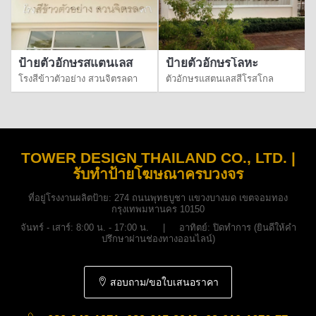
ป้ายตัวอักษรสแตนเลส
ป้ายตัวอักษรโลหะ
โรงสีข้าวตัวอย่าง สวนจิตรลดา
ตัวอักษรแสตนเลสสีโรสโกล
TOWER DESIGN THAILAND CO., LTD. |
รับทำป้ายโฆษณาครบวงจร
ที่อยู่โรงงานผลิตป้าย:
274 ถนนพุทธบูชา แขวงบางมด เขตจอมทอง
กรุงเทพมหานคร 10150
จันทร์ - เสาร์: 8:00 น. - 17:00 น. | อาทิตย์: ปิดทำการ (ยินดีให้คำ
ปรึกษาผ่านช่องทางออนไลน์)
สอบถาม/ขอใบเสนอราคา