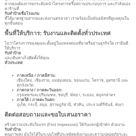
หากคุณต้องการยกระดับหน้าโครงการหรือสถานประกอบการ และกำลังมอง
หาร้านที่
รับทำป้ายชื่อโรงแรม
ที่ได้มาตรฐานสากลและส่งงานตรงเวลา เราพร้อมเป็นพันธมิตรที่ดูแลคุณใน
ทุกขั้นตอน
พื้นที่ให้บริการ: รับงานและติดตั้งทั่วประเทศ
ไม่ว่าโครงการของคุณจะตั้งอยู่ในแหล่งท่องเที่ยวหรือย่านธุรกิจใด เรายินดี
ให้บริการ
รับทำป้าย
และเดินทางไปติดตั้งให้คุณ
ทั่วประเทศ
:
ภาคเหนือ / ภาคอีสาน:
เชียงใหม่, เชียงราย, แม่ฮ่องสอน, ขอนแก่น, โคราช, อุดรธานี และ
ทุกจังหวัด
ภาคกลาง / ภาคตะวันออก:
กรุงเทพฯและปริมณฑล, ชลบุรี, พัทยา, ระยอง, สมุทรสาคร
ภาคใต้ / ภาคตะวันตก:
ภูเก็ต, กระบี่, สมุย, สุราษฎร์ธานี, หัวหิน, ประจวบคีรีขันธ์, พังงา
ติดต่อสอบถามและขอใบเสนอราคา
สร้างความประทับใจแรก (First Impression) ให้กับแขกผู้เข้าพัก ด้วยงาน
รับทำป้าย
คุณภาพสูง มั่นใจได้ในระบบไฟที่ประหยัดพลังงานและความปลอดภัยระยะ