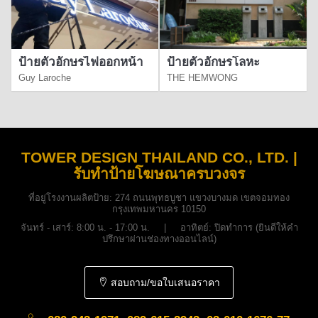
ป้ายตัวอักษรไฟออกหน้า
ป้ายตัวอักษรโลหะ
Guy Laroche
THE HEMWONG
TOWER DESIGN THAILAND CO., LTD. |
รับทำป้ายโฆษณาครบวงจร
ที่อยู่โรงงานผลิตป้าย:
274 ถนนพุทธบูชา แขวงบางมด เขตจอมทอง
กรุงเทพมหานคร 10150
จันทร์ - เสาร์: 8:00 น. - 17:00 น. | อาทิตย์: ปิดทำการ (ยินดีให้คำ
ปรึกษาผ่านช่องทางออนไลน์)
สอบถาม/ขอใบเสนอราคา