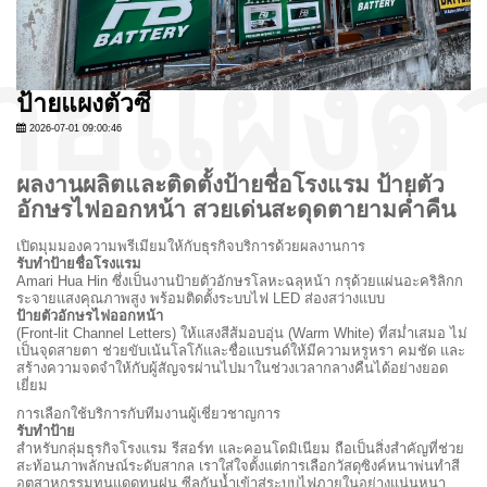
ป้ายแผงตัวซี
2026-07-01 09:00:46
ผลงานผลิตและติดตั้งป้ายชื่อโรงแรม ป้ายตัว
อักษรไฟออกหน้า สวยเด่นสะดุดตายามค่ำคืน
เปิดมุมมองความพรีเมียมให้กับธุรกิจบริการด้วยผลงานการ
รับทำป้ายชื่อโรงแรม
Amari Hua Hin ซึ่งเป็นงานป้ายตัวอักษรโลหะฉลุหน้า กรุด้วยแผ่นอะคริลิกก
ระจายแสงคุณภาพสูง พร้อมติดตั้งระบบไฟ LED ส่องสว่างแบบ
ป้ายตัวอักษรไฟออกหน้า
(Front-lit Channel Letters) ให้แสงสีส้มอบอุ่น (Warm White) ที่สม่ำเสมอ ไม่
เป็นจุดสายตา ช่วยขับเน้นโลโก้และชื่อแบรนด์ให้มีความหรูหรา คมชัด และ
สร้างความจดจำให้กับผู้สัญจรผ่านไปมาในช่วงเวลากลางคืนได้อย่างยอด
เยี่ยม
การเลือกใช้บริการกับทีมงานผู้เชี่ยวชาญการ
รับทำป้าย
สำหรับกลุ่มธุรกิจโรงแรม รีสอร์ท และคอนโดมิเนียม ถือเป็นสิ่งสำคัญที่ช่วย
สะท้อนภาพลักษณ์ระดับสากล เราใส่ใจตั้งแต่การเลือกวัสดุซิงค์หนาพ่นทำสี
อุตสาหกรรมทนแดดทนฝน ซีลกันน้ำเข้าสู่ระบบไฟภายในอย่างแน่นหนา