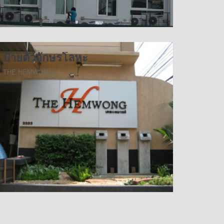
ป้ายตัวอักษรโลหะ
THE HEMWONG