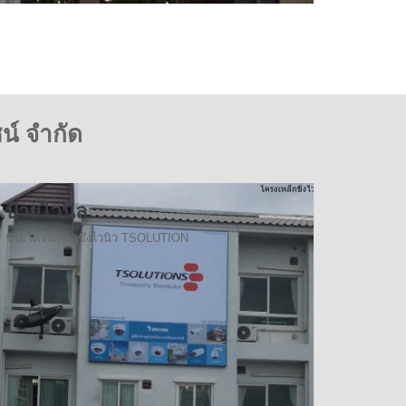
น์ จำกัด
ป้ายไวนิล
ป้ายโครงเหล็กขึงไวนิว TSOLUTION