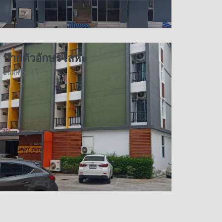
ป้ายตัวอักษรโลหะ
อินดี้สวิท