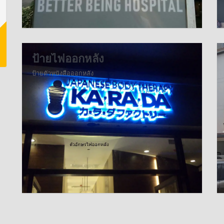
ป้ายไฟออกหลัง
ป้ายตัวหนังสือออกหลัง