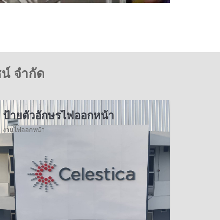
น์ จำกัด
ป้ายตัวอักษรไฟออกหน้า
งานไฟออกหน้า