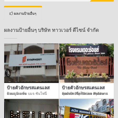
ผลงานป้ายอื่นๆ
ผลงานป้ายอื่นๆ บริษัท ทาวเวอร์ ดีไซน์ จำกัด
ป้ายตัวอักษรสแตนเลส
ป้ายตัวอักษรสแตนเลส
ป้ายสแตนเลย บมจ.ซันโฟนี่ คอมมูนิเคชั่น
รับทำป้ายชื่อโรงแรม ตัวอักษรสแตนเลส The Choice Hotel งานคุณภาพ สมุทรสาคร กรุงเทพ