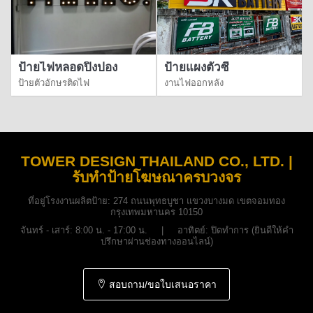
ป้ายไฟหลอดปิงปอง
ป้ายแผงตัวซี
ป้ายตัวอักษรติดไฟ
งานไฟออกหลัง
TOWER DESIGN THAILAND CO., LTD. |
รับทำป้ายโฆษณาครบวงจร
ที่อยู่โรงงานผลิตป้าย:
274 ถนนพุทธบูชา แขวงบางมด เขตจอมทอง
กรุงเทพมหานคร 10150
จันทร์ - เสาร์: 8:00 น. - 17:00 น. | อาทิตย์: ปิดทำการ (ยินดีให้คำ
ปรึกษาผ่านช่องทางออนไลน์)
สอบถาม/ขอใบเสนอราคา