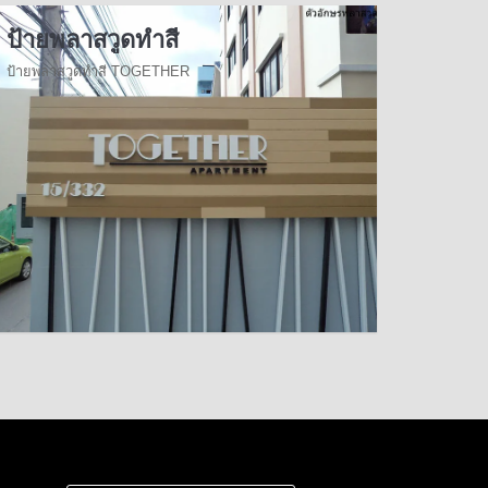
ป้ายพลาสวูดทำสี
ป้ายพลาสวูดทำสี TOGETHER