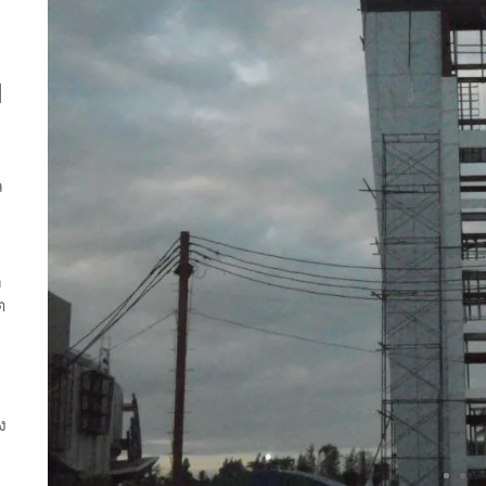
พ
ล
ก
ต
บ
ง