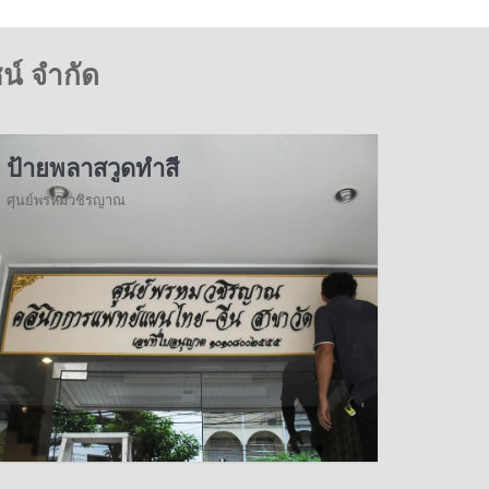
น์ จำกัด
ป้ายพลาสวูดทำสี
ศุนย์พรหมวชิรญาณ