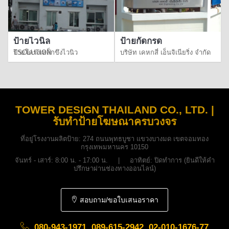
ป้ายไวนิล
ป้ายกัดกรด
ป้ายโครงเหล็กขึงไวนิว TSOLUTION
บริษัท เคหกสี่ เอ็นจิเนียริ่ง จำกัด
TOWER DESIGN THAILAND CO., LTD. |
รับทำป้ายโฆษณาครบวงจร
ที่อยู่โรงงานผลิตป้าย:
274 ถนนพุทธบูชา แขวงบางมด เขตจอมทอง
กรุงเทพมหานคร 10150
จันทร์ - เสาร์: 8:00 น. - 17:00 น. | อาทิตย์: ปิดทำการ (ยินดีให้คำ
ปรึกษาผ่านช่องทางออนไลน์)
สอบถาม/ขอใบเสนอราคา
080-943-1971, 089-615-2942, 02-010-1676-77